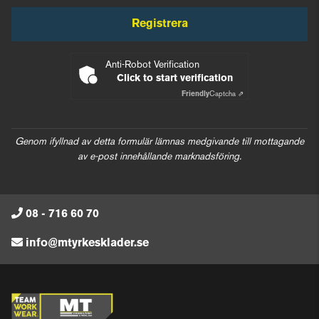
Registrera
Anti-Robot Verification
Click to start verification
Friendly
Captcha ⇗
Genom ifyllnad av detta formulär lämnas medgivande till mottagande
av e-post innehållande marknadsföring.
08 - 716 60 70
info@mtyrkesklader.se