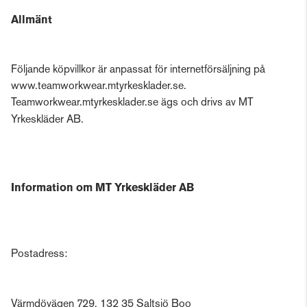
Allmänt
Följande köpvillkor är anpassat för internetförsäljning på
www.teamworkwear.mtyrkesklader.se.
Teamworkwear.mtyrkesklader.se ägs och drivs av MT
Yrkeskläder AB.
Information om MT Yrkeskläder AB
Postadress:
Värmdövägen 729, 132 35 Saltsjö Boo