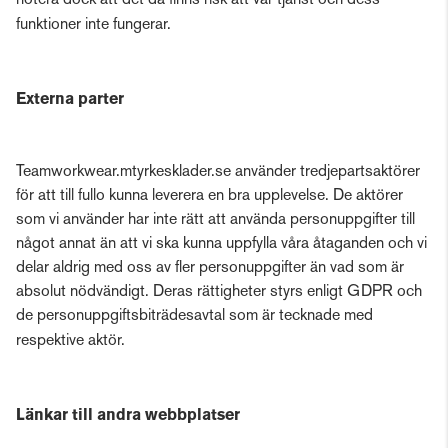
notera dock att det då finns risk att vår tjänst och dess
funktioner inte fungerar.
Externa parter
Teamworkwear.mtyrkesklader.se använder tredjepartsaktörer
för att till fullo kunna leverera en bra upplevelse. De aktörer
som vi använder har inte rätt att använda personuppgifter till
något annat än att vi ska kunna uppfylla våra åtaganden och vi
delar aldrig med oss av fler personuppgifter än vad som är
absolut nödvändigt. Deras rättigheter styrs enligt GDPR och
de personuppgiftsbiträdesavtal som är tecknade med
respektive aktör.
Länkar till andra webbplatser