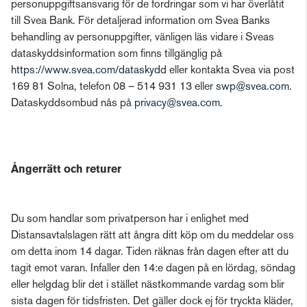
personuppgiftsansvarig för de fordringar som vi har överlåtit
till Svea Bank. För detaljerad information om Svea Banks
behandling av personuppgifter, vänligen läs vidare i Sveas
dataskyddsinformation som finns tillgänglig på
https://www.svea.com/dataskydd
eller kontakta Svea via post
169 81 Solna, telefon 08 – 514 931 13 eller
swp@svea.com
.
Dataskyddsombud nås på
privacy@svea.com
.
Ångerrätt och returer
Du som handlar som privatperson har i enlighet med
Distansavtalslagen rätt att ångra ditt köp om du meddelar oss
om detta inom 14 dagar. Tiden räknas från dagen efter att du
tagit emot varan. Infaller den 14:e dagen på en lördag, söndag
eller helgdag blir det i stället nästkommande vardag som blir
sista dagen för tidsfristen. Det gäller dock ej för tryckta kläder,