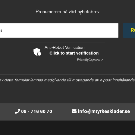
Prenumerera på vårt nyhetsbrev
R
ss
Anti-Robot Verification
Click to start verification
Friendly
Captcha ⇗
av detta formulär lämnas medgivande till mottagande av e-post innehållande
08 - 716 60 70
info@mtyrkesklader.se