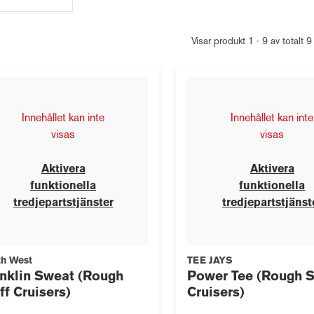
Visar produkt 1 - 9 av totalt 9
Innehållet kan inte
Innehållet kan inte
visas
visas
Aktivera
Aktivera
funktionella
funktionella
tredjepartstjänster
tredjepartstjänst
h West
TEE JAYS
nklin Sweat (Rough
Power Tee (Rough S
ff Cruisers)
Cruisers)