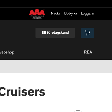
Nacka
Botkyrka
Logga in
Bli företagskund
webshop
REA
Cruisers