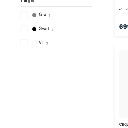
Färger
Le
Grå
1
69
Svart
3
Vit
3
Cliq