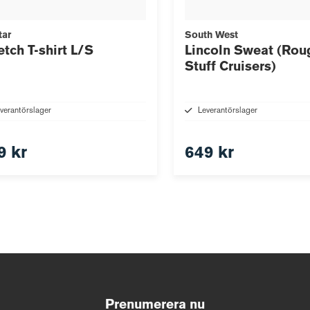
tar
South West
etch T-shirt L/S
Lincoln Sweat (Rou
Stuff Cruisers)
verantörslager
Leverantörslager
9 kr
649 kr
Prenumerera nu