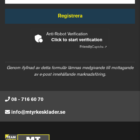
Registrera
Anti-Robot Verification
Click to start verification
Friendly
Captcha ⇗
Genom ifyllnad av detta formulär lämnas medgivande till mottagande
av e-post innehållande marknadsföring.
08 - 716 60 70
info@mtyrkesklader.se