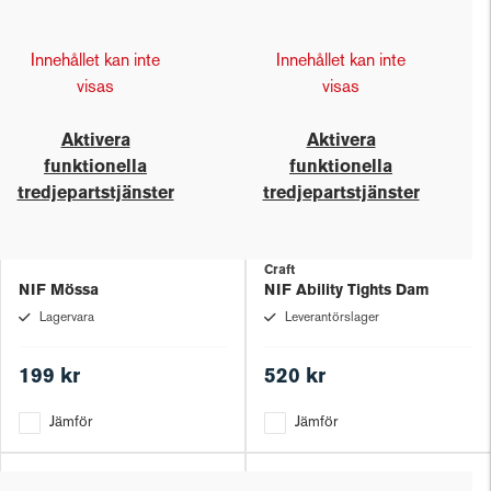
Innehållet kan inte
Innehållet kan inte
visas
visas
Aktivera
Aktivera
funktionella
funktionella
tredjepartstjänster
tredjepartstjänster
Craft
NIF Mössa
NIF Ability Tights Dam
Lagervara
Leverantörslager
199 kr
520 kr
Jämför
Jämför