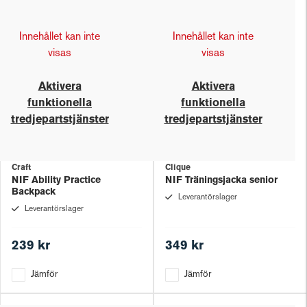
Innehållet kan inte
Innehållet kan inte
visas
visas
Aktivera
Aktivera
funktionella
funktionella
tredjepartstjänster
tredjepartstjänster
Craft
Clique
NIF Ability Practice
NIF Träningsjacka senior
Backpack
Leverantörslager
Leverantörslager
239 kr
349 kr
Jämför
Jämför