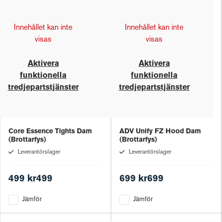
Innehållet kan inte
Innehållet kan inte
visas
visas
Aktivera
Aktivera
funktionella
funktionella
tredjepartstjänster
tredjepartstjänster
Core Essence Tights Dam
ADV Unify FZ Hood Dam
(Brottarfys)
(Brottarfys)
Leverantörslager
Leverantörslager
499 kr499
699 kr699
Jämför
Jämför