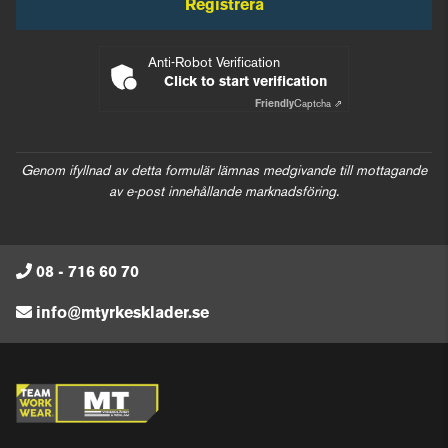
Registrera
Anti-Robot Verification
Click to start verification
Friendly
Captcha ⇗
Genom ifyllnad av detta formulär lämnas medgivande till mottagande
av e-post innehållande marknadsföring.
08 - 716 60 70
info@mtyrkesklader.se