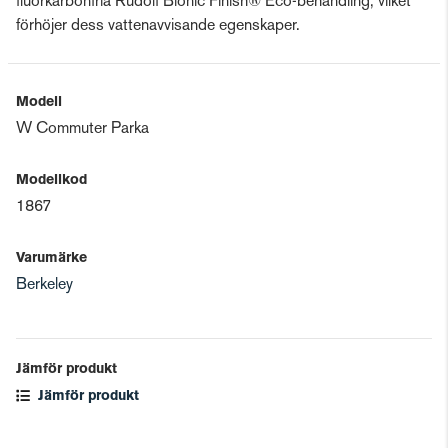
fluorkarbonfria Rudolf Bionic Finish® Eco-behandling, vilket
förhöjer dess vattenavvisande egenskaper.
Modell
W Commuter Parka
Modellkod
1867
Varumärke
Berkeley
Jämför produkt
Jämför produkt