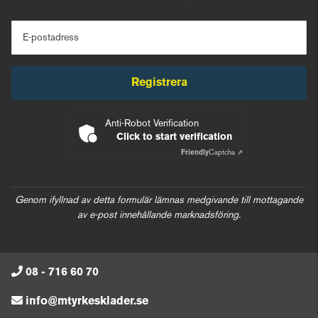
E-postadress
Registrera
Anti-Robot Verification
Click to start verification
Friendly
Captcha ⇗
Genom ifyllnad av detta formulär lämnas medgivande till mottagande
av e-post innehållande marknadsföring.
08 - 716 60 70
info@mtyrkesklader.se