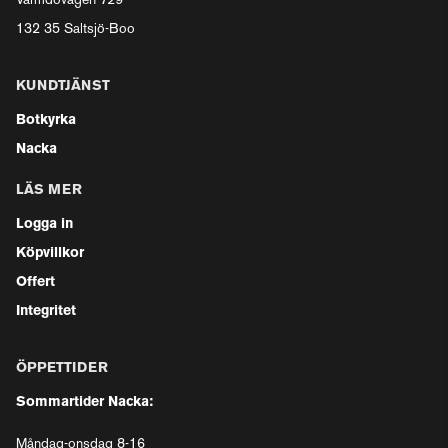
Värmdövägen 729
132 35 Saltsjö-Boo
KUNDTJÄNST
Botkyrka
Nacka
LÄS MER
Logga in
Köpvillkor
Offert
Integritet
ÖPPETTIDER
Sommartider Nacka:
Måndag-onsdag 8-16