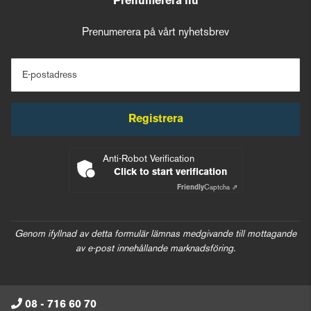
Prenumerera nu
Prenumerera på vårt nyhetsbrev
E-postadress
Registrera
Anti-Robot Verification
Click to start verification
Friendly
Captcha ⇗
Genom ifyllnad av detta formulär lämnas medgivande till mottagande
av e-post innehållande marknadsföring.
08 - 716 60 70