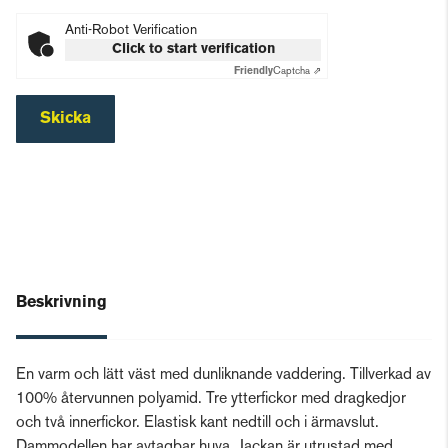
Anti-Robot Verification
Click to start verification
Friendly
Captcha ⇗
Skicka
Beskrivning
En varm och lätt väst med dunliknande vaddering. Tillverkad av
100% återvunnen polyamid. Tre ytterfickor med dragkedjor
och två innerfickor. Elastisk kant nedtill och i ärmavslut.
Dammodellen har avtagbar huva. Jackan är utrustad med