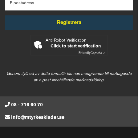
E-postadress
Registrera
Anti-Robot Verification
Click to start verification
Friendly
Captcha ⇗
Genom ifyllnad av detta formulär lämnas medgivande till mottagande
av e-post innehållande marknadsföring.
08 - 716 60 70
info@mtyrkesklader.se