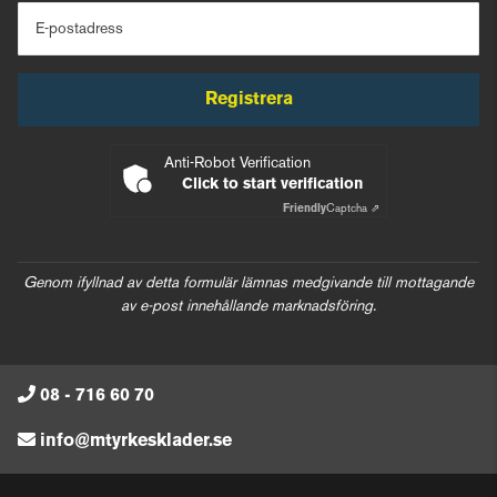
E-postadress
Registrera
Anti-Robot Verification
Click to start verification
Friendly
Captcha ⇗
Genom ifyllnad av detta formulär lämnas medgivande till mottagande
av e-post innehållande marknadsföring.
08 - 716 60 70
info@mtyrkesklader.se