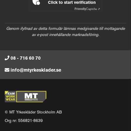
Click to start verification
Friendly
Captcha ⇗
Genom ifyllnad av detta formulär lämnas medgivande till mottagande
av e-post innehållande marknadsföring.
08 - 716 60 70
info@mtyrkesklader.se
© MT Yrkeskläder Stockholm AB
Org nr: 556821-8639