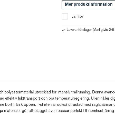
Mer produktinformation
Jämför
Leverantörslager
(Vanligtvis 2-6
 och polyestermaterial utvecklad för intensiv trailrunning. Denna avan
 ger effektiv fukttransport och bra temperaturreglering. Ullen håller d
me bort från kroppen. T-shirten är också utrustad med raglanärmar 
ftiga materialet gör att plagget även passar perfekt till inomhusträning