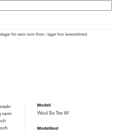
Gå till kassan
 dagar för varor som finns i lager hos leverantören)
Modell
cerade
Wool Ss Tee W
ig varm
och
 och
Modellkod