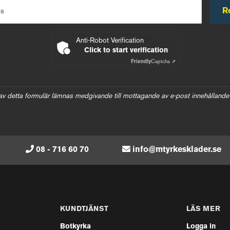
R
ss
Anti-Robot Verification
Click to start verification
Friendly
Captcha ⇗
av detta formulär lämnas medgivande till mottagande av e-post innehållande
08 - 716 60 70
info@mtyrkesklader.se
KUNDTJÄNST
LÄS MER
Botkyrka
Logga in