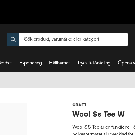
kerhet
Exponering
Hållbarhet
Tryck & förädling
Öppna 
CRAFT
Wool Ss Tee W
Wool SS Tee är en funktionell löp
polyestermaterial utvecklad för i