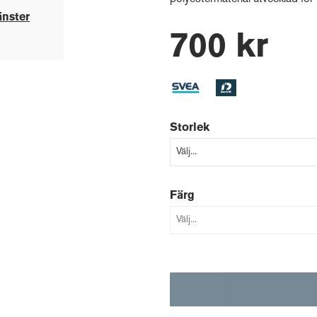
änster
700 kr
Storlek
Färg