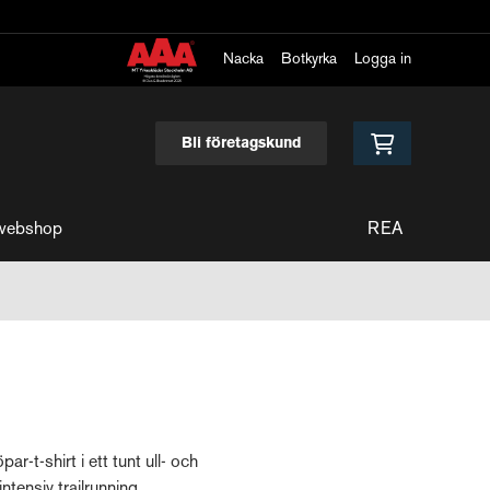
Nacka
Botkyrka
Logga in
Bli företagskund
webshop
REA
ar-t-shirt i ett tunt ull- och
ntensiv trailrunning.