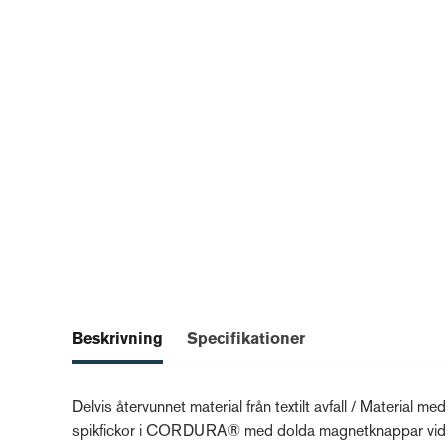
Beskrivning
Specifikationer
Delvis återvunnet material från textilt avfall / Material me
spikfickor i CORDURA® med dolda magnetknappar vid linn