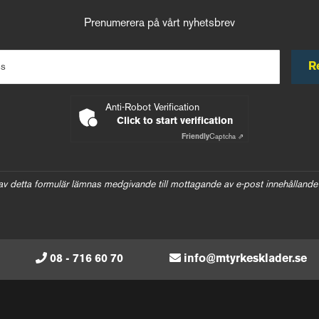
Prenumerera på vårt nyhetsbrev
R
ss
Anti-Robot Verification
Click to start verification
Friendly
Captcha ⇗
av detta formulär lämnas medgivande till mottagande av e-post innehållande
08 - 716 60 70
info@mtyrkesklader.se