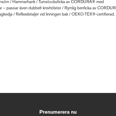
grensöm / Hammarhank / Tumstocksficka av CORDURA® med
nivar – passar även dubbelt knivhölster / Rymlig benficka av CORD
gkedja / Reflexdetaljer vid linningen bak / OEKO-TEX®-certifierad.
Prenumerera nu