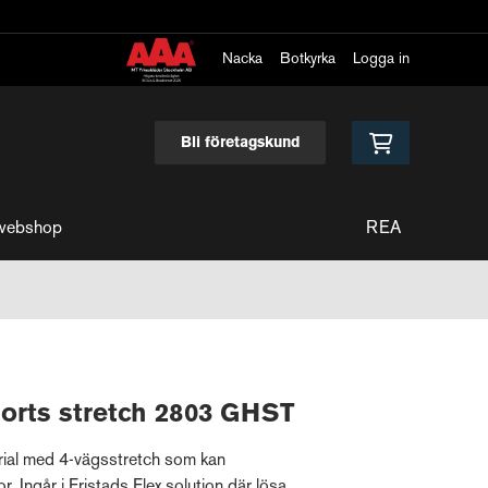
Nacka
Botkyrka
Logga in
Bli företagskund
webshop
REA
horts stretch 2803 GHST
erial med 4-vägsstretch som kan
. Ingår i Fristads Flex solution där lösa