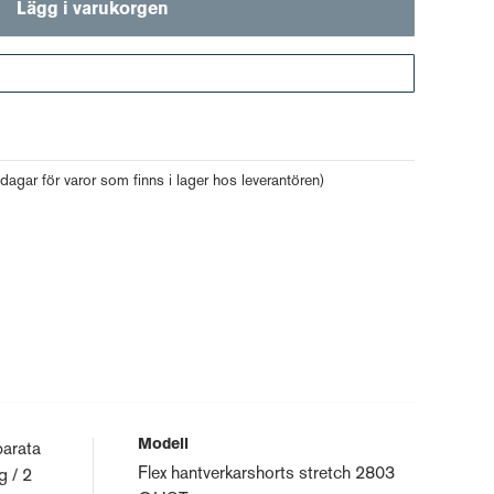
Lägg i varukorgen
Gå till kassan
 dagar för varor som finns i lager hos leverantören)
Modell
parata
Flex hantverkarshorts stretch 2803
g / 2