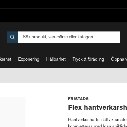
kerhet
Exponering
Hållbarhet
Tryck & förädling
Öppna 
FRISTADS
Flex hantverkars
Hantverksshorts i lättviktsmat
kompletteras med lösa spikfickor