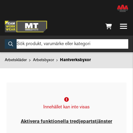
Arbetskläder
Arbetsbyxor
Hantverksbyxor
Innehållet kan inte visas
Aktivera funktionella tredjepartstjänster