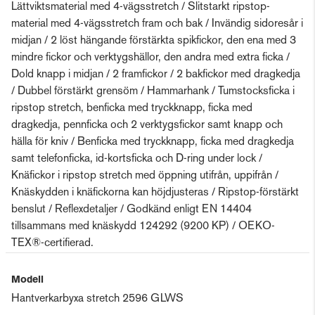
Lättviktsmaterial med 4-vägsstretch / Slitstarkt ripstop-
material med 4-vägsstretch fram och bak / Invändig sidoresår i
midjan / 2 löst hängande förstärkta spikfickor, den ena med 3
mindre fickor och verktygshällor, den andra med extra ficka /
Dold knapp i midjan / 2 framfickor / 2 bakfickor med dragkedja
/ Dubbel förstärkt grensöm / Hammarhank / Tumstocksficka i
ripstop stretch, benficka med tryckknapp, ficka med
dragkedja, pennficka och 2 verktygsfickor samt knapp och
hälla för kniv / Benficka med tryckknapp, ficka med dragkedja
samt telefonficka, id-kortsficka och D-ring under lock /
Knäfickor i ripstop stretch med öppning utifrån, uppifrån /
Knäskydden i knäfickorna kan höjdjusteras / Ripstop-förstärkt
benslut / Reflexdetaljer / Godkänd enligt EN 14404
tillsammans med knäskydd 124292 (9200 KP) / OEKO-
TEX®-certifierad.
Modell
Hantverkarbyxa stretch 2596 GLWS