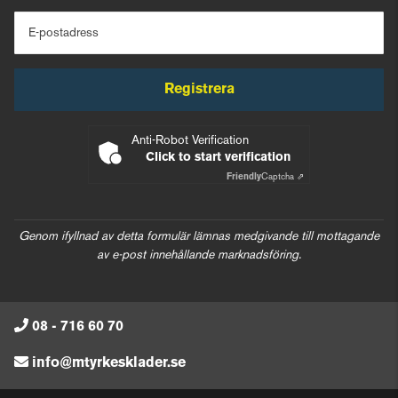
E-postadress
Registrera
Anti-Robot Verification
Click to start verification
Friendly
Captcha ⇗
Genom ifyllnad av detta formulär lämnas medgivande till mottagande
av e-post innehållande marknadsföring.
08 - 716 60 70
info@mtyrkesklader.se