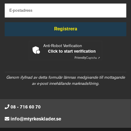
E-postadress
Registrera
Anti-Robot Verification
Click to start verification
Friendly
Captcha ⇗
Genom ifyllnad av detta formulär lämnas medgivande till mottagande
av e-post innehållande marknadsföring.
08 - 716 60 70
info@mtyrkesklader.se