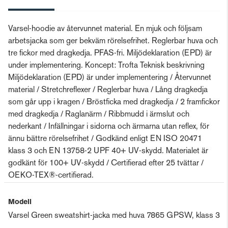
Varsel-hoodie av återvunnet material. En mjuk och följsam
arbetsjacka som ger bekväm rörelsefrihet. Reglerbar huva och
tre fickor med dragkedja. PFAS-fri. Miljödeklaration (EPD) är
under implementering. Koncept: Trofta Teknisk beskrivning
Miljödeklaration (EPD) är under implementering / Återvunnet
material / Stretchreflexer / Reglerbar huva / Lång dragkedja
som går upp i kragen / Bröstficka med dragkedja / 2 framfickor
med dragkedja / Raglanärm / Ribbmudd i ärmslut och
nederkant / Infällningar i sidorna och ärmarna utan reflex, för
ännu bättre rörelsefrihet / Godkänd enligt EN ISO 20471
klass 3 och EN 13758-2 UPF 40+ UV-skydd. Materialet är
godkänt för 100+ UV-skydd / Certifierad efter 25 tvättar /
OEKO-TEX®-certifierad.
Modell
Varsel Green sweatshirt-jacka med huva 7865 GPSW, klass 3