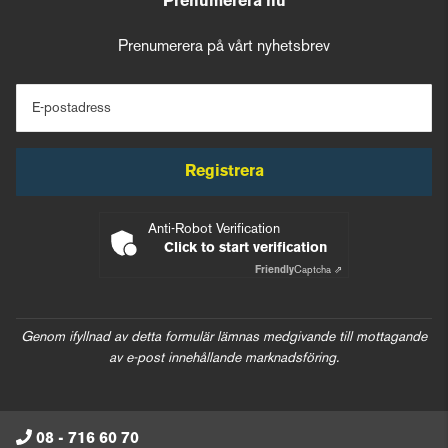
Prenumerera nu
Prenumerera på vårt nyhetsbrev
E-postadress
Registrera
Anti-Robot Verification
Click to start verification
Friendly
Captcha ⇗
Genom ifyllnad av detta formulär lämnas medgivande till mottagande
av e-post innehållande marknadsföring.
08 - 716 60 70