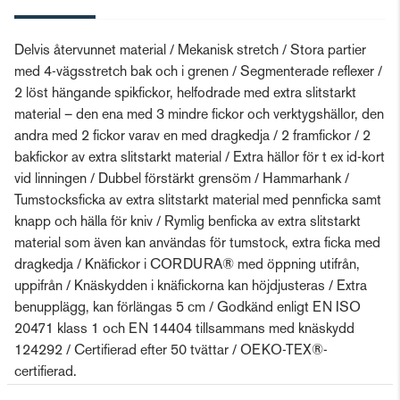
Delvis återvunnet material / Mekanisk stretch / Stora partier
med 4-vägsstretch bak och i grenen / Segmenterade reflexer /
2 löst hängande spikfickor, helfodrade med extra slitstarkt
material – den ena med 3 mindre fickor och verktygshällor, den
andra med 2 fickor varav en med dragkedja / 2 framfickor / 2
bakfickor av extra slitstarkt material / Extra hällor för t ex id-kort
vid linningen / Dubbel förstärkt grensöm / Hammarhank /
Tumstocksficka av extra slitstarkt material med pennficka samt
knapp och hälla för kniv / Rymlig benficka av extra slitstarkt
material som även kan användas för tumstock, extra ficka med
dragkedja / Knäfickor i CORDURA® med öppning utifrån,
uppifrån / Knäskydden i knäfickorna kan höjdjusteras / Extra
benupplägg, kan förlängas 5 cm / Godkänd enligt EN ISO
20471 klass 1 och EN 14404 tillsammans med knäskydd
124292 / Certifierad efter 50 tvättar / OEKO-TEX®-
certifierad.