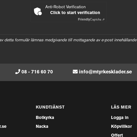
Anti-Robot Verification
Click to start verification
Friendly
Captcha ⇗
av detta formulär lämnas medgivande till mottagande av e-post innehållande
08 - 716 60 70
info@mtyrkesklader.se
KUNDTJÄNST
LÄS MER
Botkyrka
Logga in
.se
Nacka
Köpvillkor
Offert