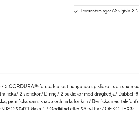
Leverantörslager
(Vanligtvis 2-6
gren / 2 CORDURA®-förstärkta löst hängande spikfickor, den ena me
 ficka / 2 sidfickor / D-ring / 2 bakfickor med dragkedja / Dubbel fö
, pennficka samt knapp och hälla för kniv / Benficka med telefonfi
t EN ISO 20471 klass 1 / Godkänd efter 25 tvättar / OEKO-TEX®-