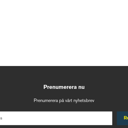
Prenumerera nu
Prenumerera på vårt nyhetsbrev
R
ss