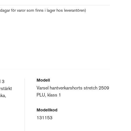
 dagar för varor som finns i lager hos leverantören)
Modell
d 3
Varsel hantverkarshorts stretch 2509
rstärkt
PLU, klass 1
cka,
Modellkod
131153