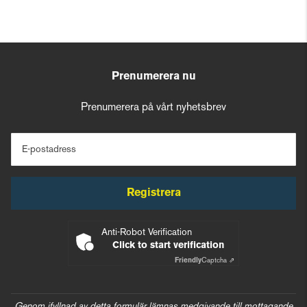
Prenumerera nu
Prenumerera på vårt nyhetsbrev
E-postadress
Registrera
Anti-Robot Verification
Click to start verification
Friendly
Captcha ⇗
Genom ifyllnad av detta formulär lämnas medgivande till mottagande