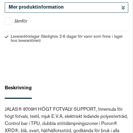
Mer produktinformation
Gå till kassan
Jämför
Leverantörslager
(Vanligtvis 2-6 dagar för varor som finns i lager
hos leverantören)
Beskrivning
JALAS® 8709H HÖGT FOTVALV SUPPORT, Innersula för
högt fotvalv, textil, mjuk E.V.A, elektriskt ledande polyestertråd,
Control bar i TPU, dubbla stötdämpningszoner i Poron®
XRD®, blå, svart, häl/hålfotsstöd, godkända för bruk i alla