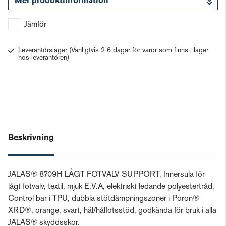
Mer produktinformation
Gå till kassan
Jämför
Leverantörslager
(Vanligtvis 2-6 dagar för varor som finns i lager
hos leverantören)
Beskrivning
JALAS® 8709H LÅGT FOTVALV SUPPORT, Innersula för
lågt fotvalv, textil, mjuk E.V.A, elektriskt ledande polyestertråd,
Control bar i TPU, dubbla stötdämpningszoner i Poron®
XRD®, orange, svart, häl/hålfotsstöd, godkända för bruk i alla
JALAS® skyddsskor.