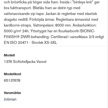
och bröstficka på höger sida fram. Insida i ”birdeye knit” ger
bra fukttransport. Blixtlås fram av delrin typ med
vattenavvisande zip-tape. Jackan är reglerbar med elastisk
dragsko nedtill. Förböjda ärmar. Reglerbara ärmavslut med
kardborre-straps. Vattenpelare: 8000 mm. Andasfunktion:
5000 g/m² 24h. Yttertyget har en flourkarbonfri BIONIC-
FINISH® DWR-behandling. Certifierad i varselklass 2/3 enligt
EN ISO 20471 - Storlek XS-3XL
Modell
1376 Softshelljacka Varsel
Modellkod
65137678
Varumärke
Jobman