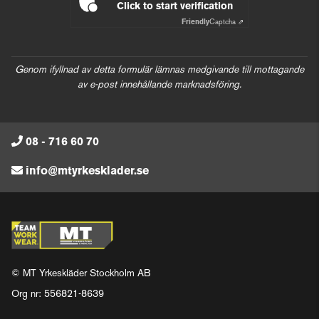
Click to start verification
Friendly
Captcha ⇗
Genom ifyllnad av detta formulär lämnas medgivande till mottagande
av e-post innehållande marknadsföring.
08 - 716 60 70
info@mtyrkesklader.se
© MT Yrkeskläder Stockholm AB
Org nr: 556821-8639