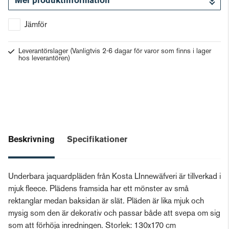
Mer produktinformation
Gå till kassan
Jämför
Leverantörslager
(Vanligtvis 2-6 dagar för varor som finns i lager
hos leverantören)
Beskrivning
Specifikationer
Underbara jaquardpläden från Kosta LInnewäfveri är tillverkad i
mjuk fleece. Plädens framsida har ett mönster av små
rektanglar medan baksidan är slät. Pläden är lika mjuk och
mysig som den är dekorativ och passar både att svepa om sig
som att förhöja inredningen. Storlek: 130x170 cm