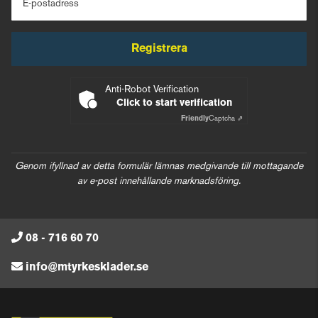
E-postadress
Registrera
Anti-Robot Verification
Click to start verification
Friendly
Captcha ⇗
Genom ifyllnad av detta formulär lämnas medgivande till mottagande
av e-post innehållande marknadsföring.
08 - 716 60 70
info@mtyrkesklader.se