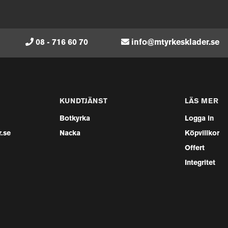
08 - 716 60 70
info@mtyrkesklader.se
KUNDTJÄNST
LÄS MER
Botkyrka
Logga in
.se
Nacka
Köpvillkor
Offert
Integritet