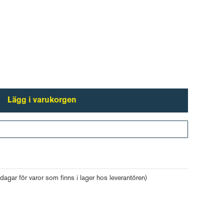
Lägg i varukorgen
Gå till kassan
 dagar för varor som finns i lager hos leverantören)