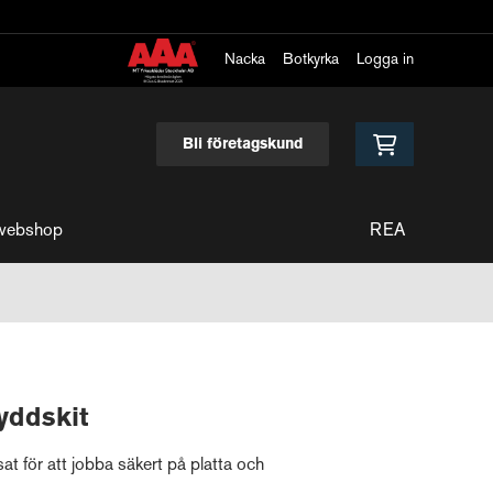
Nacka
Botkyrka
Logga in
Bli företagskund
webshop
REA
yddskit
at för att jobba säkert på platta och