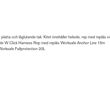
 platta och låglutande tak. Kitet innehåller helsele, rep med replås 
lsele W Click Harness Rep med replås Worksafe Anchor Line 15m
orksafe Fallprotection 20L