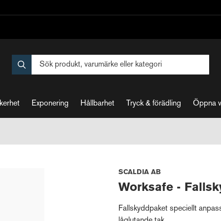
kerhet
Exponering
Hållbarhet
Tryck & förädling
Öppna 
SCALDIA AB
Worksafe - Fallsk
Fallskyddpaket speciellt anpass
låglutande tak.