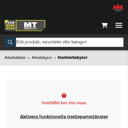
Arbetskläder
Arbetsbyxor
Hantverksbyxor
Innehållet kan inte visas
Aktivera funktionella tredjepartstjänster