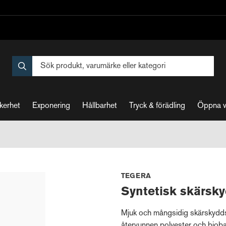
kerhet
Exponering
Hållbarhet
Tryck & förädling
Öppna 
TEGERA
Syntetisk skärs
Mjuk och mångsidig skärskydd
återvunnen polyester och biob