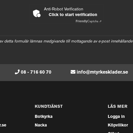
Anti-Robot Verification
Click to start verification
Friendly
Captcha ⇗
av detta formulär lämnas medgivande till mottagande av e-post innehållande
08 - 716 60 70
info@mtyrkesklader.se
KUNDTJÄNST
LÄS MER
Botkyrka
Logga in
.se
Nacka
Köpvillkor