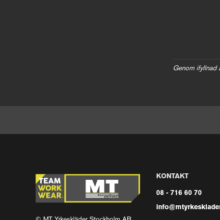
Genom ifyllnad 
KONTAKT
08 - 716 60 70
info@mtyrkesklader
© MT Yrkeskläder Stockholm AB