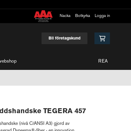
Nacka
Botkyrka
Logga in
Bli företagskund
webshop
REA
kyddshandske TEGERA 457
shandske (nivå C/ANSI A3) gjord av
aserad Dyneema®-fiber - en innovation