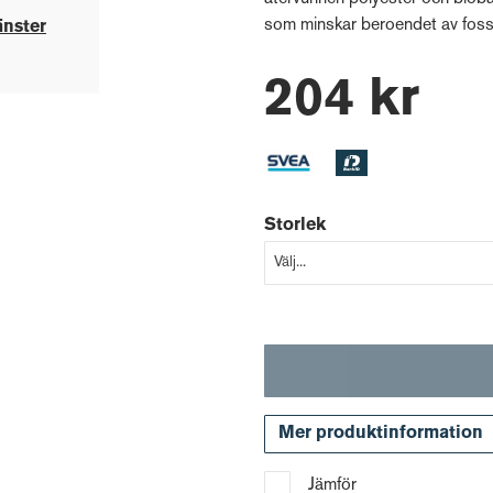
som minskar beroendet av fossi
änster
204 kr
Storlek
Mer produktinformation
Jämför