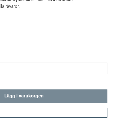
la råvaror.
Lägg i varukorgen
Gå till kassan