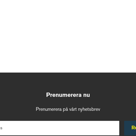
Prenumerera nu
Prenumerera på vårt nyhetsbrev
R
ss