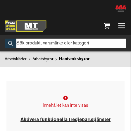
Arbetskläder
Arbetsbyxor
Hantverksbyxor
Innehållet kan inte visas
Aktivera funktionella tredjepartstjänster