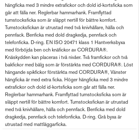
hängficka med 3 mindre extrafickor och dold id-kortsficka som
går att fälla ner. Reglerbar hammarhank. Framflyttad
tumstocksficka som är släppt nertill för bättre komfort.
Tumstocksfickan är utrustad med två knivhållare, hälla och
pennfack. Benficka med dold dragkedja, pennfack och
telefonficka. D-ring. EN ISO 20471 klass 1 Hantverksbyxa
med förböjda ben och knäfickor av CORDURA®.
Knäskydden kan placeras i två nivåer. Två framfickor och två
bakfickor med bälg som är förstärkta med CORDURA®. Löst
hängande spikfickor förstärkta med CORDURA®, Vänster
hängficka är med extra ficka. Höger hängficka med 3 mindre
extrafickor och dold id-kortsficka som går att fälla ner.
Reglerbar hammarhank. Framflyttad tumstocksficka som är
släppt nertill för bättre komfort. Tumstocksfickan är utrustad
med två knivhållare, hälla och pennfack. Benficka med dold
dragkedja, pennfack och telefonficka. D-ring. Grå byxa är
utrustad med mattläggarficka.