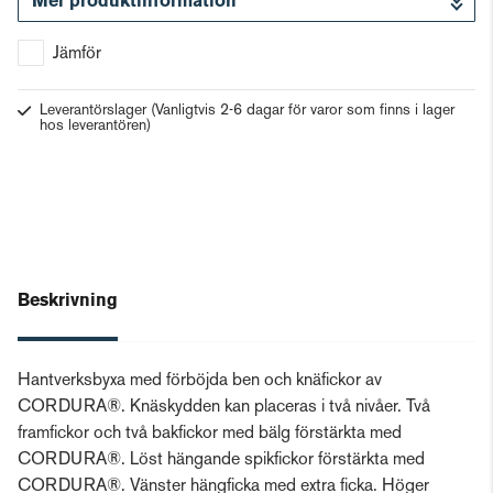
Mer produktinformation
Gå till kassan
Jämför
Leverantörslager
(Vanligtvis 2-6 dagar för varor som finns i lager
hos leverantören)
Beskrivning
Hantverksbyxa med förböjda ben och knäfickor av
CORDURA®. Knäskydden kan placeras i två nivåer. Två
framfickor och två bakfickor med bälg förstärkta med
CORDURA®. Löst hängande spikfickor förstärkta med
CORDURA®. Vänster hängficka med extra ficka. Höger