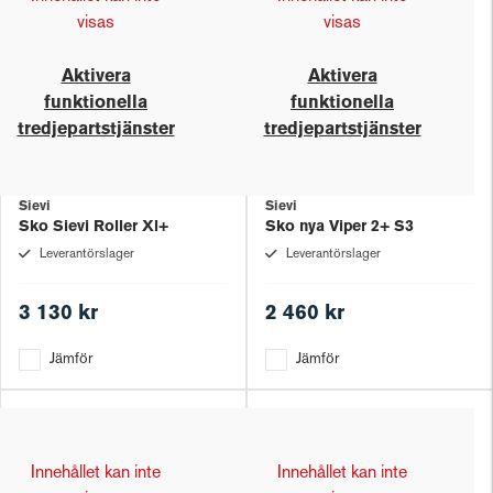
visas
visas
Aktivera
Aktivera
funktionella
funktionella
tredjepartstjänster
tredjepartstjänster
Sievi
Sievi
Sko Sievi Roller Xl+
Sko nya Viper 2+ S3
Leverantörslager
Leverantörslager
3 130 kr
2 460 kr
Jämför
Jämför
Innehållet kan inte
Innehållet kan inte