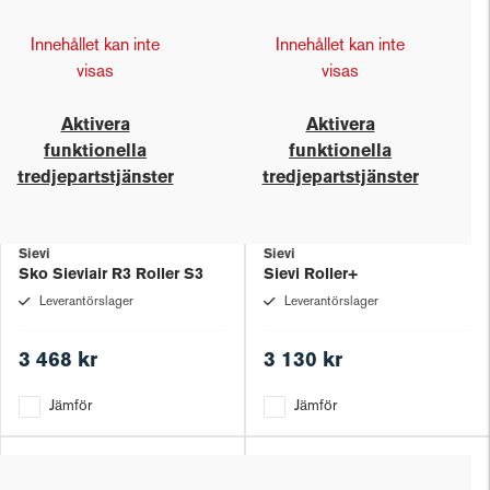
Innehållet kan inte
Innehållet kan inte
visas
visas
Aktivera
Aktivera
funktionella
funktionella
tredjepartstjänster
tredjepartstjänster
Sievi
Sievi
Sko Sieviair R3 Roller S3
Sievi Roller+
Leverantörslager
Leverantörslager
3 468 kr
3 130 kr
Jämför
Jämför