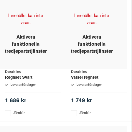
Innehållet kan inte
Innehållet kan inte
visas
visas
Aktivera
Aktivera
funktionella
funktionella
tredjepartstjänster
tredjepartstjänster
Durables
Durables
Regnset Svart
Varsel regnset
Leverantörslager
Leverantörslager
1 686 kr
1 749 kr
Jämför
Jämför