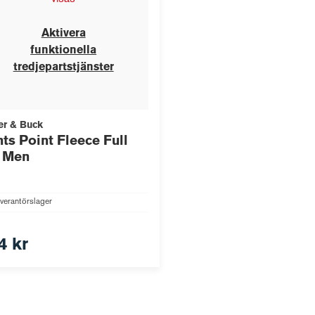
Aktivera
funktionella
tredjepartstjänster
er & Buck
ts Point Fleece Full
p Men
verantörslager
4 kr