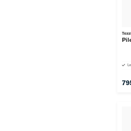
Texs
Pil
Le
79