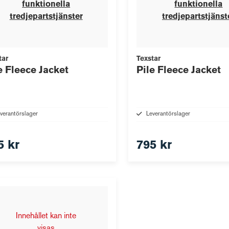
funktionella
funktionella
tredjepartstjänster
tredjepartstjänst
tar
Texstar
e Fleece Jacket
Pile Fleece Jacket
verantörslager
Leverantörslager
5 kr
795 kr
Innehållet kan inte
visas