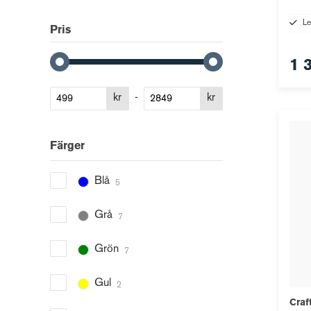
Le
Pris
1 
kr
-
kr
Färger
Blå
5
Grå
7
Grön
7
Gul
2
Craf