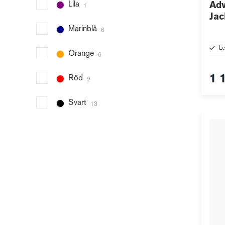
Lila
Adv
1
Jac
Marinblå
6
Le
Orange
6
1 
Röd
2
Svart
13