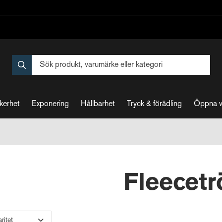
kerhet
Exponering
Hållbarhet
Tryck & förädling
Öppna 
Fleecetr