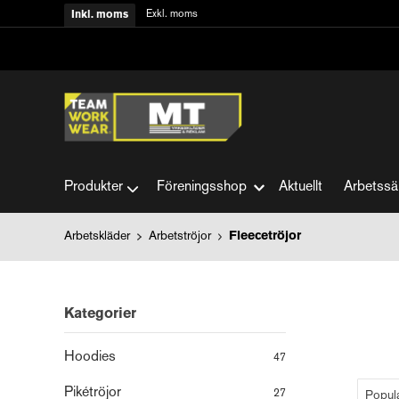
Exkl. moms
Inkl. moms
Produkter
Föreningsshop
Aktuellt
Arbetssä
Arbetskläder
Arbetströjor
Fleecetröjor
Kategorier
Hoodies
47
Pikétröjor
27