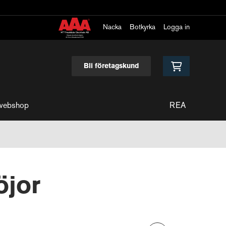
Nacka
Botkyrka
Logga in
Bli företagskund
webshop
REA
öjor