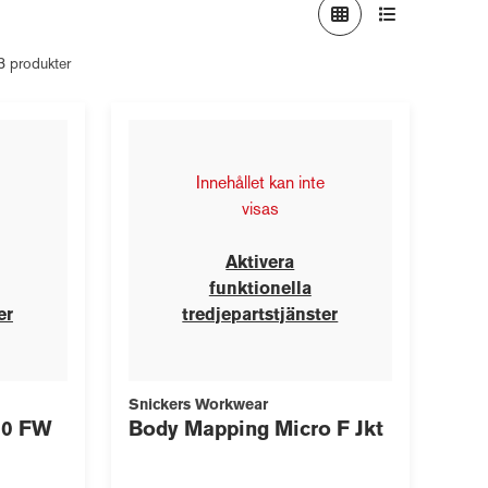
13 produkter
Innehållet kan inte
visas
Aktivera
funktionella
er
tredjepartstjänster
Snickers Workwear
.0 FW
Body Mapping Micro F Jkt