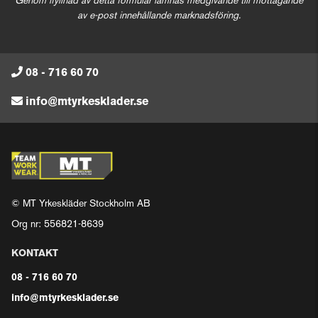
Genom ifyllnad av detta formulär lämnas medgivande till mottagande
av e-post innehållande marknadsföring.
08 - 716 60 70
info@mtyrkesklader.se
© MT Yrkeskläder Stockholm AB
Org nr: 556821-8639
KONTAKT
08 - 716 60 70
info@mtyrkesklader.se