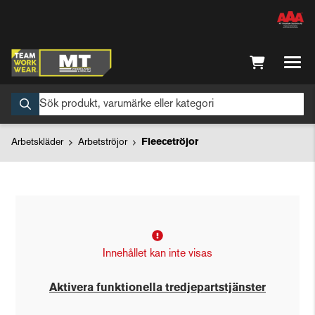
Arbetskläder
Arbetströjor
Fleecetröjor
Innehållet kan inte visas
Aktivera funktionella tredjepartstjänster