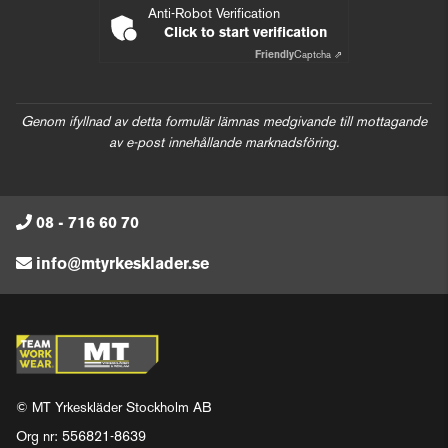
Anti-Robot Verification
Click to start verification
Friendly
Captcha ⇗
Genom ifyllnad av detta formulär lämnas medgivande till mottagande
av e-post innehållande marknadsföring.
08 - 716 60 70
info@mtyrkesklader.se
© MT Yrkeskläder Stockholm AB
Org nr: 556821-8639