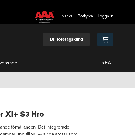
Nacka
Botkyrka
Logga in
Bli företagskund
webshop
REA
r Xl+ S3 Hro
vande förhållanden. Det integrerade
dämpar upp till 90 % av de stötar som