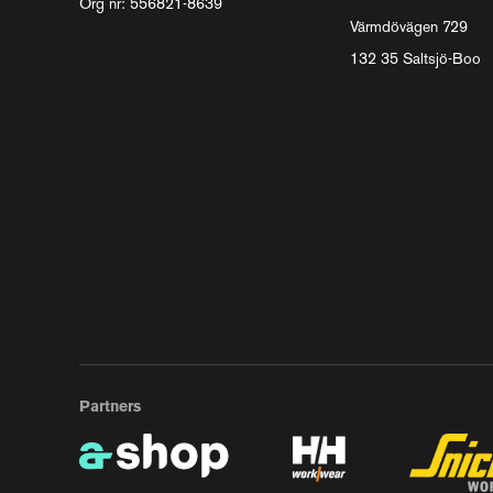
Org nr: 556821-8639
Värmdövägen 729
132 35 Saltsjö-Boo
Partners