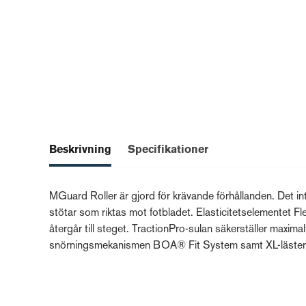
Beskrivning
Specifikationer
MGuard Roller är gjord för krävande förhållanden. Det i
stötar som riktas mot fotbladet. Elasticitetselementet 
återgår till steget. TractionPro-sulan säkerställer max
snörningsmekanismen BOA® Fit System samt XL-lästen