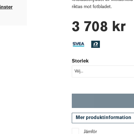
riktas mot fotbladet.
änster
3 708 kr
Storlek
Mer produktinformation
Jämför