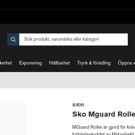
kerhet
Exponering
Hållbarhet
Tryck & förädling
Öppna 
SIEVI
Sko Mguard Rolle
MGuard Roller är gjord för krä
fotbladsskyddet av Metashield 