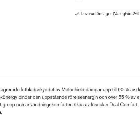
Leverantörslager
(Vanligtvis 2-6
ntegrerade fotbladsskyddet av Metashield dämpar upp till 90 % av d
FlexEnergy binder den uppstående rörelseenergin och över 55 % av e
imalt grepp och användningskomforten ökas av lössulan Dual Comfort,
.