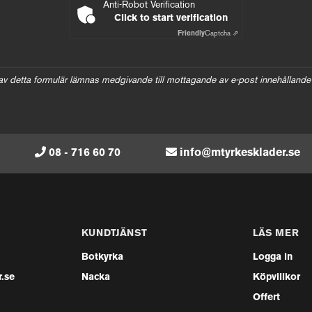
Anti-Robot Verification
Click to start verification
Friendly
Captcha ⇗
av detta formulär lämnas medgivande till mottagande av e-post innehållande
08 - 716 60 70
info@mtyrkesklader.se
KUNDTJÄNST
LÄS MER
Botkyrka
Logga in
.se
Nacka
Köpvillkor
Offert