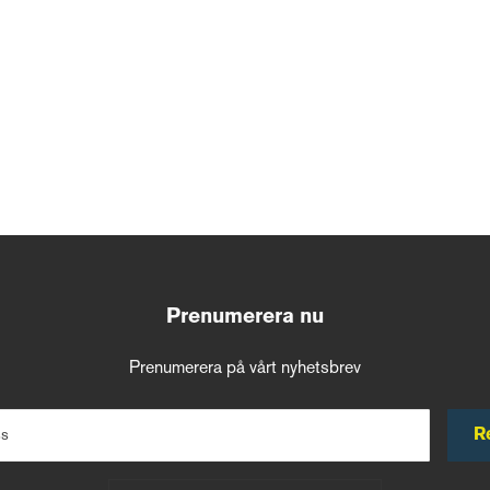
Prenumerera nu
Prenumerera på vårt nyhetsbrev
R
ss