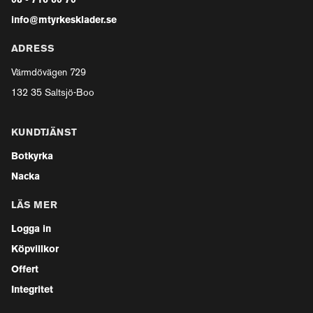
08 - 716 60 70
info@mtyrkesklader.se
ADRESS
Värmdövägen 729
132 35 Saltsjö-Boo
KUNDTJÄNST
Botkyrka
Nacka
LÄS MER
Logga in
Köpvillkor
Offert
Integritet